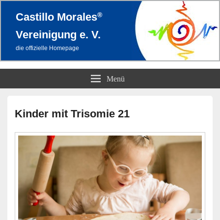
®
Castillo Morales
Vereinigung e. V.
die offizielle Homepage
Menü
Primärer
Seitenleisten-
Kinder mit Trisomie 21
Widgetbereich