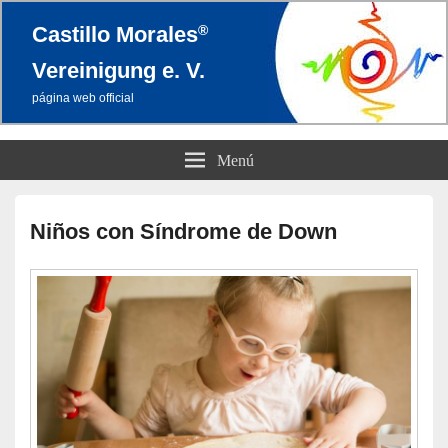
®
Castillo Morales
Vereinigung e. V.
página web official
Menú
El
área
Niños con Síndrome de Down
de
widget
barra
lateral
primaria