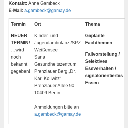
Kontakt:
Anne Gambeck
E-Mail:
a.gambeck@gamay.de
Termin
Ort
Thema
NEUER
Kinder- und
Geplante
TERMIN!
Jugendambulanz /SPZ
Fachthemen:
…wird
Weißensee
Fallvorstellung /
noch
Sana
Selektives
bekannt
Gesundheitszentrum
Essverhalten /
gegeben!
Prenzlauer Berg „Dr.
signalorientiertes
Karl Kollwitz“
Essen
Prenzlauer Allee 90
10409 Berlin
Anmeldungen bitte an
a.gambeck@gamay.de