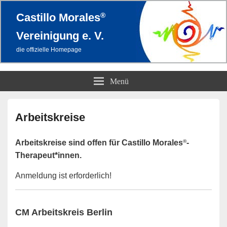
®
Castillo Morales
Vereinigung e. V.
die offizielle Homepage
Menü
Primärer
Seitenleisten-
Arbeitskreise
Widgetbereich
®
Arbeitskreise sind offen für Castillo Morales
-
Therapeut*innen.
Anmeldung ist erforderlich!
CM Arbeitskreis Berlin