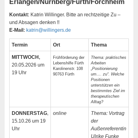
Erlangen/
Nürnberg/Fürth/Forchheim
Kontakt:
Katrin Willinger. Bitte an rechtzeitige Zu –
und Absagen denken !!
E-Mail:
katrin@willingers.de
Termin
Ort
Thema
MITTWOCH,
Frühförderung der
Thema: praktisches
Lebenshilfe Fürth
Arbeiten
20.05.2026 um
Karolinenstr. 108
„Positionierung
19 Uhr
90763 Fürth
um…. zu“. Welche
Positionen
unterstützen ein
bestimmtes Ziel im
therapeutischen
Alltag?
DONNERSTAG
,
online
Thema: Vortrag
15.10.26 um 19
der
Uhr
Außenreferentin
Ulrike Funke